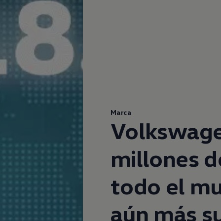
Marca
Volkswag
millones d
todo el mu
aún más su