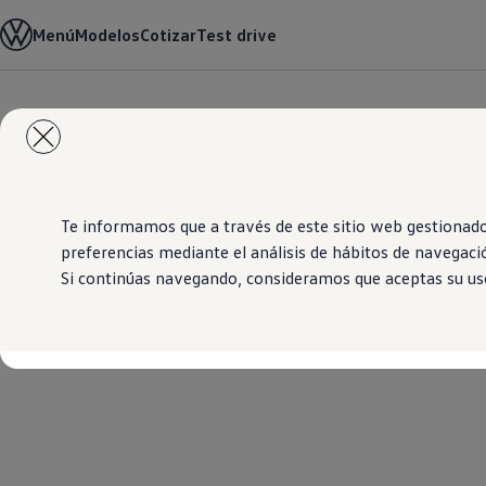
Modelos y Concesionarios
Menú
Modelos
Cotizar
Test drive
Concesionarios
SUVW
Cotiza aquí
Test Drive
Saltar
Saltar al
Contacto
contenido
a pie
Marca y Experiencia
principal
de
Volkswagen El Salvador
página
Espacio Exclusivo para Prensa
Latin NCAP
Tengo un Volkswagen
Te informamos que a través de este sitio web gestionado
Manuales Volkswagen
preferencias mediante el análisis de hábitos de navegaci
Noticias
Si continúas navegando, consideramos que aceptas su uso