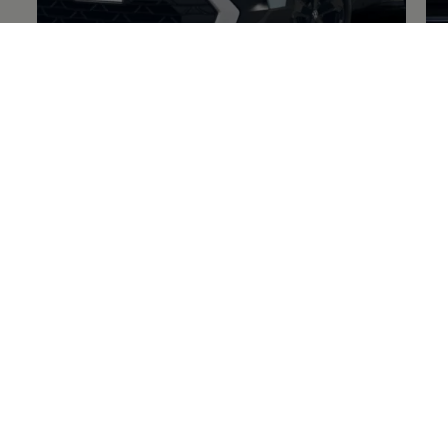
Nuevo Diseño
Ex
Diseño
¡Encuentre su
confort con mucho
estilo!