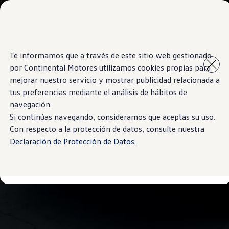
Modelos y Concesionarios
Concesionarios
SUVW
Cotiza aquí
Saltar
Saltar al
Test Drive
Te informamos que a través de este sitio web gestionado
contenido
a pie
Contacto
por Continental Motores utilizamos cookies propias para
principal
de
Marca y Experiencia
página
Volkswagen El Salvador
mejorar nuestro servicio y mostrar publicidad relacionada a
Espacio Exclusivo para Prensa
tus preferencias mediante el análisis de hábitos de
Latin NCAP
navegación.
Tengo un Volkswagen
Manuales Volkswagen
Si continúas navegando, consideramos que aceptas su uso.
Noticias
Con respecto a la protección de datos, consulte nuestra
Declaración de Protección de Datos.