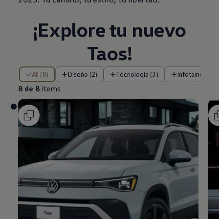
¡Explore tu nuevo
Taos
!
8 de 8 items
All (8)
Diseño (2)
Tecnología (3)
Infotainment (
8 de 8
items