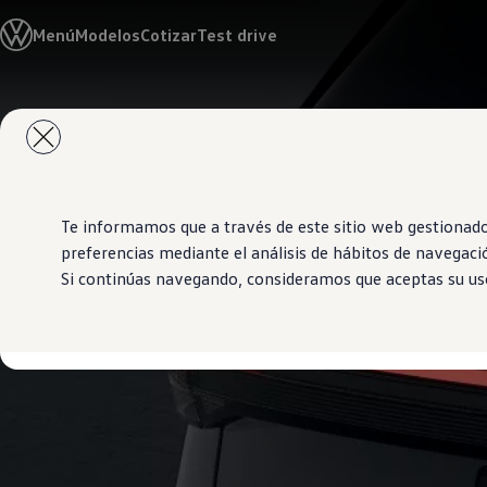
Modelos y Concesionarios
Menú
Modelos
Cotizar
Test drive
Concesionarios
SUVW
Cotiza aquí
Test Drive
Saltar
Saltar al
Contacto
contenido
a pie
Marca y Experiencia
principal
de
Volkswagen El Salvador
página
Espacio Exclusivo para Prensa
Latin NCAP
Tengo un Volkswagen
Te informamos que a través de este sitio web gestionado
Manuales Volkswagen
preferencias mediante el análisis de hábitos de navegaci
Noticias
Si continúas navegando, consideramos que aceptas su uso