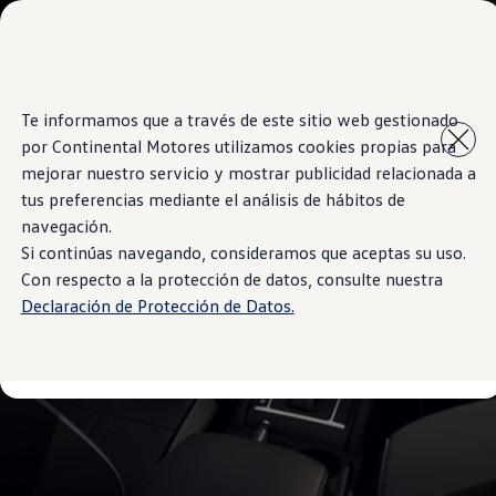
Modelos y Concesionarios
Concesionarios
SUVW
Cotiza aquí
Saltar
Saltar al
Test Drive
Te informamos que a través de este sitio web gestionado
contenido
a pie
Contacto
por Continental Motores utilizamos cookies propias para
principal
de
Marca y Experiencia
página
Volkswagen El Salvador
mejorar nuestro servicio y mostrar publicidad relacionada a
Espacio Exclusivo para Prensa
tus preferencias mediante el análisis de hábitos de
Latin NCAP
navegación.
Tengo un Volkswagen
Manuales Volkswagen
Si continúas navegando, consideramos que aceptas su uso.
Noticias
Con respecto a la protección de datos, consulte nuestra
Declaración de Protección de Datos.