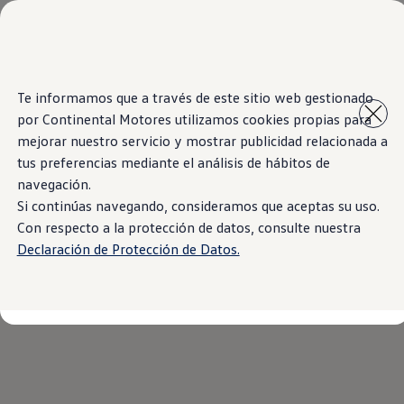
Modelos y Concesionarios
Inicio
Tengo un Volkswagen
Concesionarios
SUVW
Cotiza aquí
Saltar
Saltar al
Test Drive
Te informamos que a través de este sitio web gestionado
contenido
a pie
Contacto
por Continental Motores utilizamos cookies propias para
principal
de
Marca y Experiencia
página
Volkswagen El Salvador
mejorar nuestro servicio y mostrar publicidad relacionada a
Espacio Exclusivo para Prensa
tus preferencias mediante el análisis de hábitos de
Latin NCAP
navegación.
Tengo un Volkswagen
Manuales Volkswagen
Si continúas navegando, consideramos que aceptas su uso.
Noticias
Con respecto a la protección de datos, consulte nuestra
Declaración de Protección de Datos.