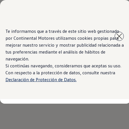
Modelos y Concesionarios
Concesionarios
SUVW
Cotiza aquí
Inicio
Modelos y Concesionarios
Saltar
Saltar al
Test Drive
Te informamos que a través de este sitio web gestionado
contenido
a pie
Contacto
por Continental Motores utilizamos cookies propias para
principal
de
Marca y Experiencia
página
Volkswagen El Salvador
mejorar nuestro servicio y mostrar publicidad relacionada a
Espacio Exclusivo para Prensa
tus preferencias mediante el análisis de hábitos de
Latin NCAP
navegación.
Tengo un Volkswagen
Manuales Volkswagen
Si continúas navegando, consideramos que aceptas su uso.
Noticias
Con respecto a la protección de datos, consulte nuestra
Declaración de Protección de Datos.